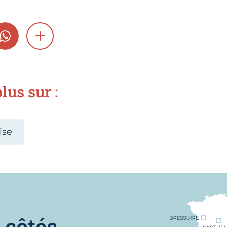
GRAM
WHATSAPP
SHOW MORE
lus sur :
ise
Nous trouver
 côtés