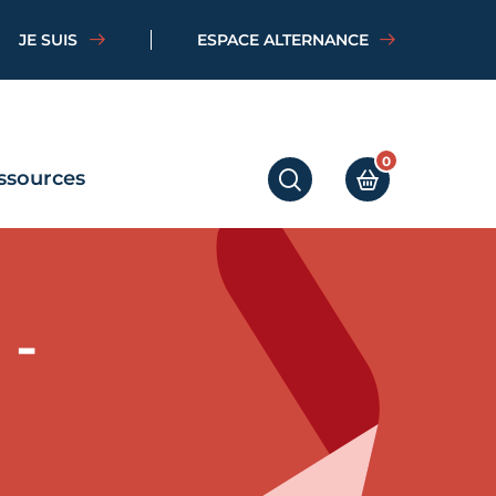
JE SUIS
ESPACE ALTERNANCE
0
ssources
RECHERCHER
MON PANIER
 -