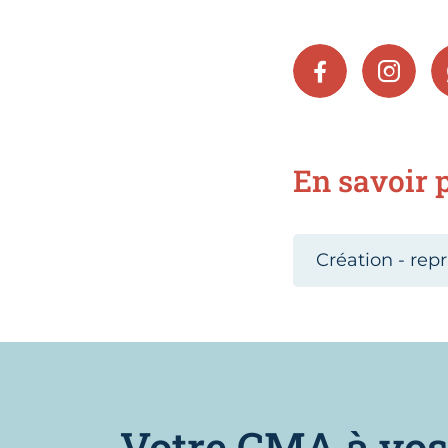
FACEBOOK
INSTA
En savoir p
Création - repr
Votre CMA à vos