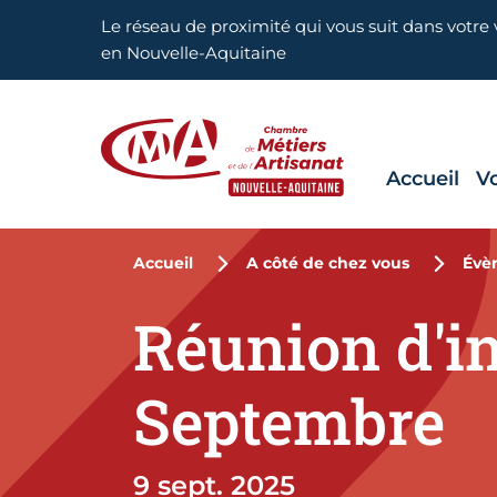
Aller en haut de page
Le réseau de proximité qui vous suit dans votre v
en Nouvelle-Aquitaine
Accueil
V
CMA Nouvelle-Aquitaine
Accueil
A côté de chez vous
Évè
Réunion d'in
Septembre
9 sept. 2025