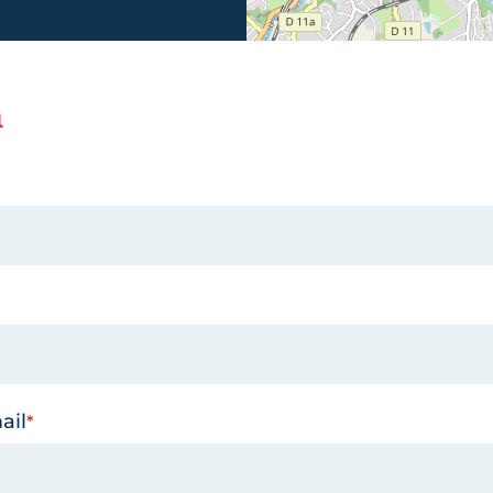
n
ail