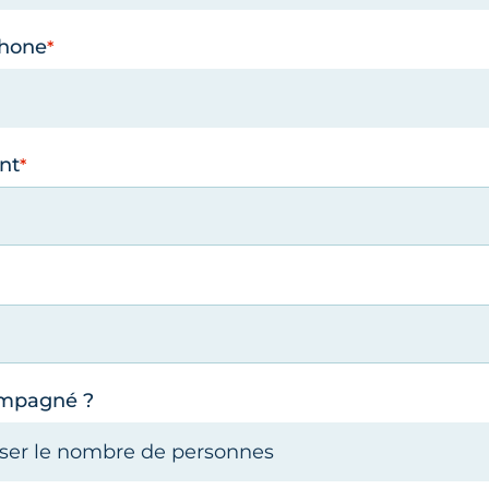
phone
nt
ompagné ?