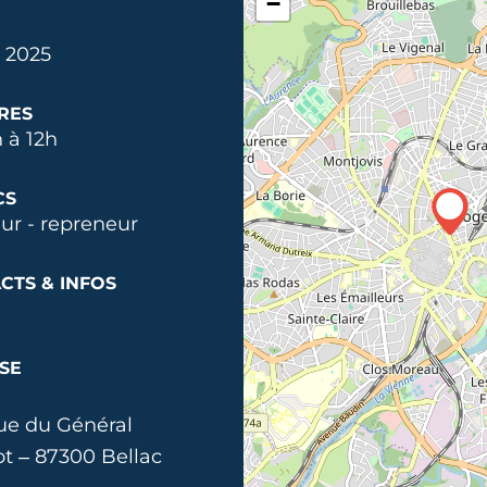
−
. 2025
RES
 à 12h
CS
ur - repreneur
CTS & INFOS
SE
rue du Général
ot – 87300 Bellac