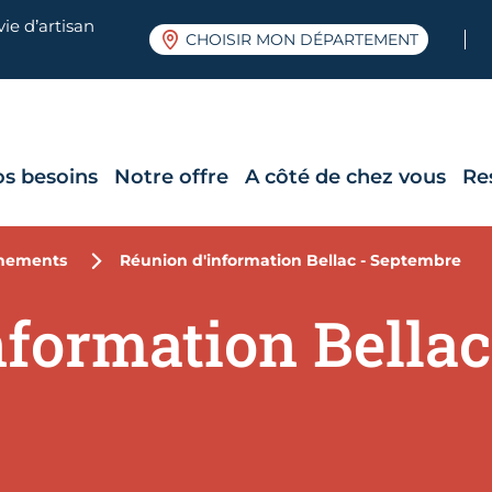
ie d’artisan
CHOISIR MON DÉPARTEMENT
os besoins
Notre offre
A côté de chez vous
Re
nements
Réunion d'information Bellac - Septembre
formation Bellac