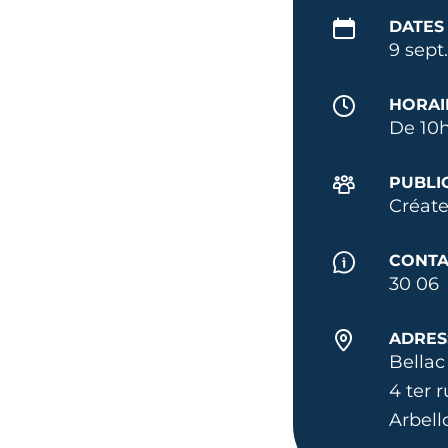
DATES
9 sept
HORAI
De 10h
PUBLI
Créate
CONTA
30 06
ADRES
Bellac
4 ter 
Arbell