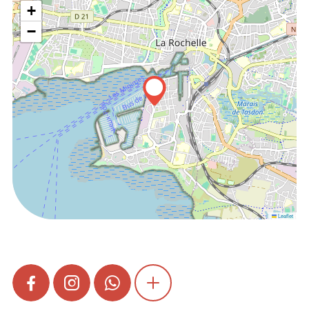
+
−
Leaflet
FACEBOOK
INSTAGRAM
WHATSAPP
SHOW MORE