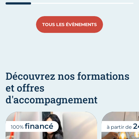
Aller au slide 1
Aller au slide 2
Aller au slide 3
Aller au slide 4
Aller a
TOUS LES ÉVÈNEMENTS
Découvrez nos formations
et offres
d'accompagnement
financé
2
100%
à partir de