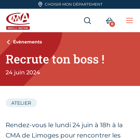
Aller en haut de page
CHOISIR MON DÉPARTEMENT
RECHERCHER
MON PA
0
Me
CMA Nouvelle-Aquitaine
Évènements
Recrute ton boss !
24 juin 2024
ATELIER
Rendez-vous le lundi 24 juin à 18h à la
CMA de Limoges pour rencontrer les