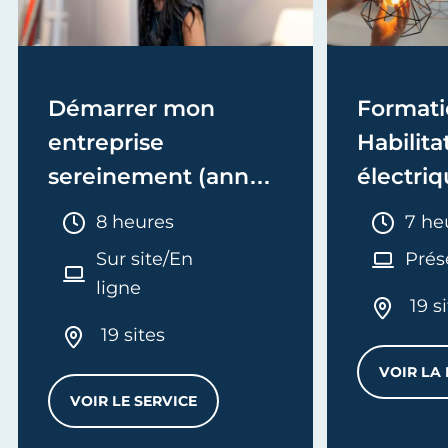
Démarrer mon
Formati
entreprise
Habilita
sereinement (année
électriq
1)
Electric
Durée :
Duré
8 heures
7 he
recycla
Sur site/En
Prés
ligne
19 s
19 sites
VOIR LA
VOIR LE SERVICE
DÉMARRER MON ENTREPRISE SEREINEMENT