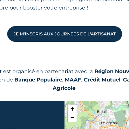
sure pour booster votre entreprise !
JE M'INSCRIS AUX JOURNÉES DE L'ARTISANAT
est organisé en partenariat avec la
Région Nouve
ien de
Banque Populaire
,
MAAF
,
Crédit Mutuel
,
G
Agricole
.
+
−