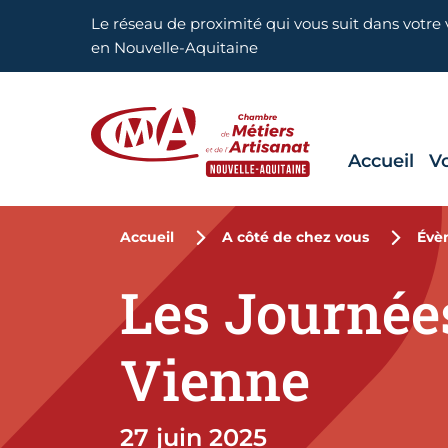
Aller en haut de page
Le réseau de proximité qui vous suit dans votre v
en Nouvelle-Aquitaine
Accueil
V
CMA Nouvelle-Aquitaine
Accueil
A côté de chez vous
Évè
Les Journées
Vienne
27 juin 2025