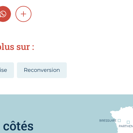
GRAM
WHATSAPP
SHOW MORE
lus sur :
ise
Reconversion
Nous trouver
 côtés