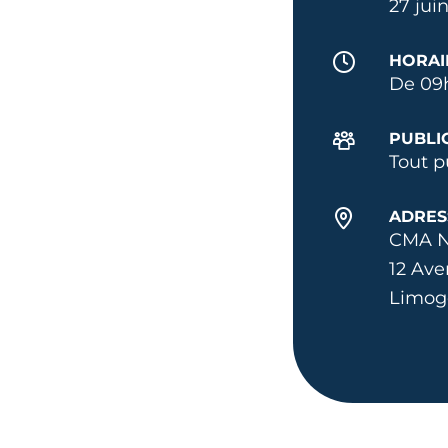
27 jui
HORAI
De 09
PUBLI
Tout p
ADRES
CMA N
12 Ave
Limog