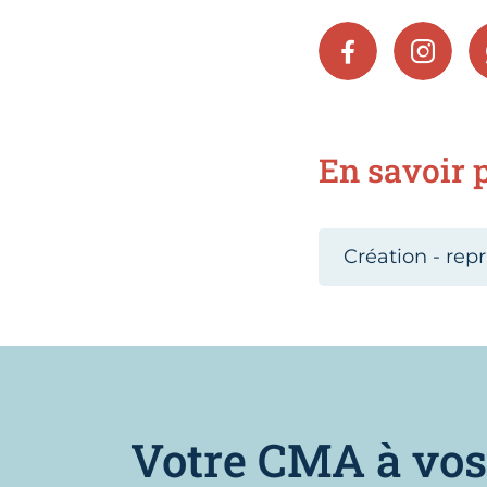
FACEBOOK
INSTA
En savoir p
Création - repr
Votre CMA à vos