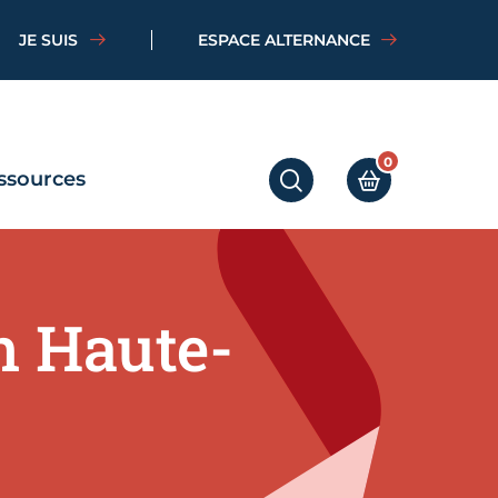
JE SUIS
ESPACE ALTERNANCE
0
ssources
RECHERCHER
MON PANIER
n Haute-