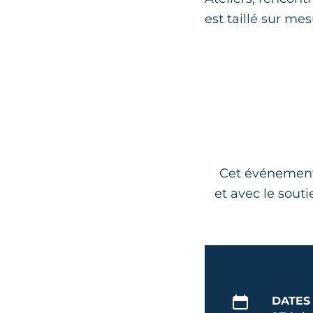
est taillé sur me
Cet événement 
et avec le sout
DATES