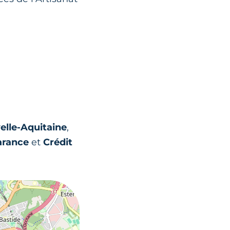
lle-Aquitaine
,
arance
et
Crédit