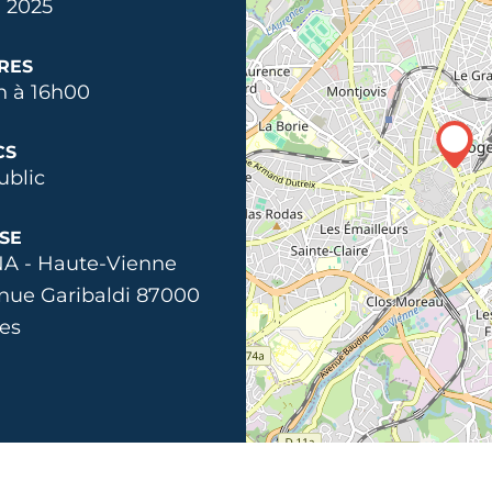
n 2025
RES
h à 16h00
CS
ublic
SE
A - Haute-Vienne
nue Garibaldi 87000
es