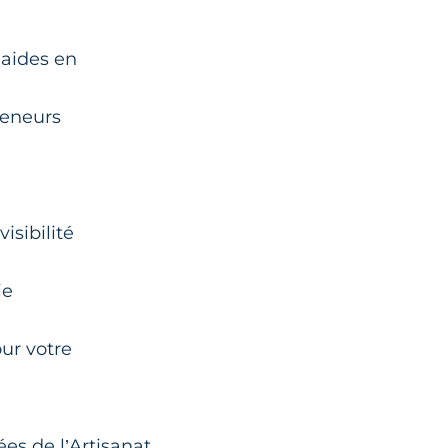
 aides en
reneurs
isibilité
ie
ur votre
es de l’Artisanat