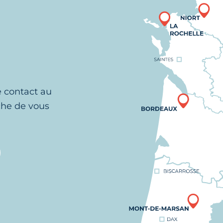
e contact au
che de vous