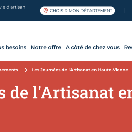
ie d’artisan
CHOISIR MON DÉPARTEMENT
os besoins
Notre offre
A côté de chez vous
Re
nements
Les Journées de l'Artisanat en Haute-Vienne
 de l'Artisanat e