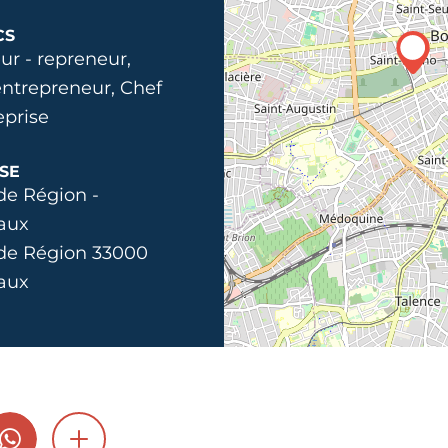
CS
ur - repreneur,
ntrepreneur, Chef
eprise
SE
de Région -
aux
 de Région 33000
aux
GRAM
WHATSAPP
SHOW MORE