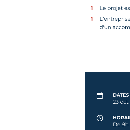
Le projet e
L’entrepri
d'un accom
DATES
23 oct
HORAI
De 9h 