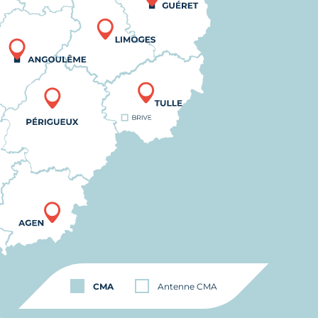
CMA
Antenne CMA