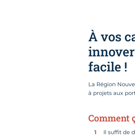
À vos c
innover
facile !
La Région Nouvel
à projets aux por
Comment ç
Il suffit d