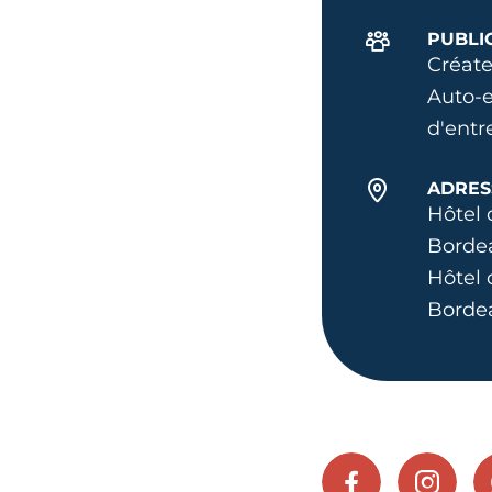
PUBLI
Créate
Auto-e
d'entr
ADRES
Hôtel 
Borde
Hôtel
Borde
FACEBOOK
INSTA