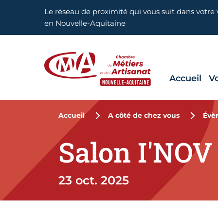
Aller en haut de page
Le réseau de proximité qui vous suit dans votre v
en Nouvelle-Aquitaine
Accueil
V
CMA Nouvelle-Aquitaine
Accueil
A côté de chez vous
Évè
Salon I'NOV
23 oct. 2025