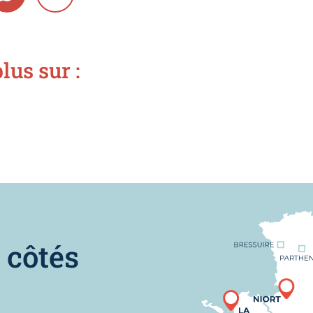
lus sur :
Nous trouver
 côtés