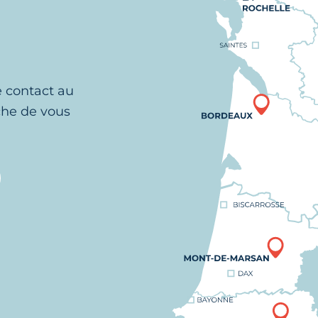
e contact au
che de vous