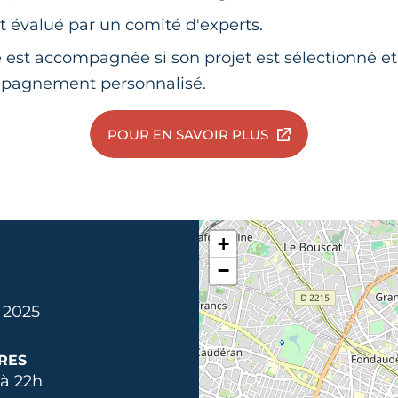
st évalué
par un comité d'experts.
se est accompagnée
si son projet est sélectionné et
pagnement personnalisé.
POUR EN SAVOIR PLUS
+
−
. 2025
RES
à 22h