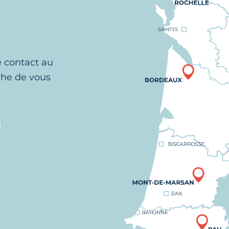
e contact au
che de vous