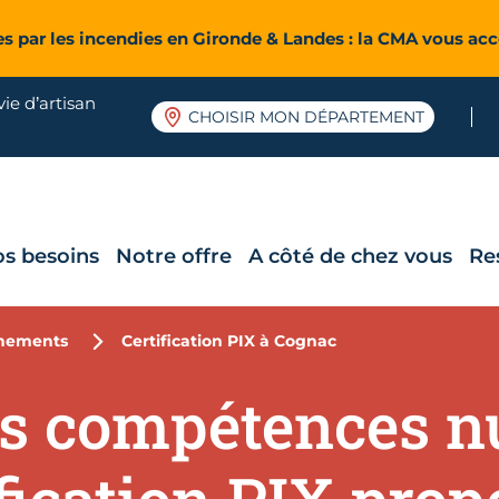
es par les incendies en Gironde & Landes : la CMA vous a
ie d’artisan
CHOISIR MON DÉPARTEMENT
os besoins
Notre offre
A côté de chez vous
Re
nements
Certification PIX à Cognac
os compétences 