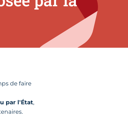
osée par la
mps de faire
u par l’État
,
tenaires.