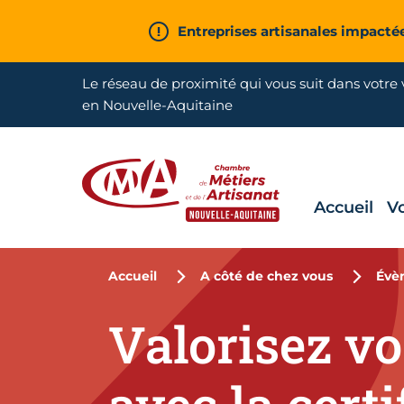
Aller en haut de page
Entreprises artisanales impacté
Le réseau de proximité qui vous suit dans votre v
en Nouvelle-Aquitaine
Accueil
V
CMA Nouvelle-Aquitaine
Accueil
A côté de chez vous
Évè
Valorisez v