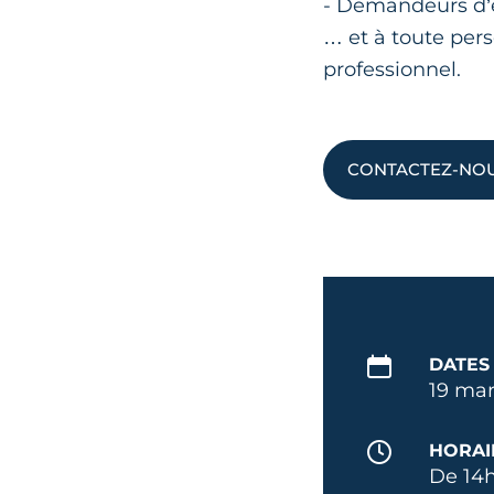
- Demandeurs d’
… et à toute per
professionnel.
CONTACTEZ-NOUS
DATES
19 mar
HORAI
De 14h