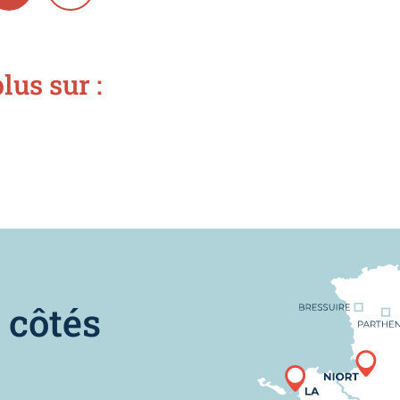
lus sur :
Nous trouver
 côtés