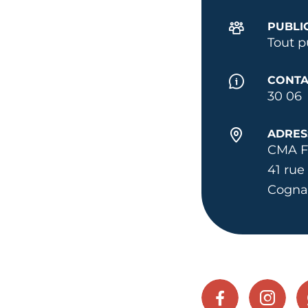
PUBLI
Tout p
CONTA
30 06
ADRES
CMA F
41 rue
Cogna
FACEBOOK
INSTA