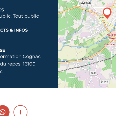
CS
ublic, Tout public
CTS & INFOS
SE
ormation Cognac
 du repos, 16100
c
GRAM
WHATSAPP
SHOW MORE