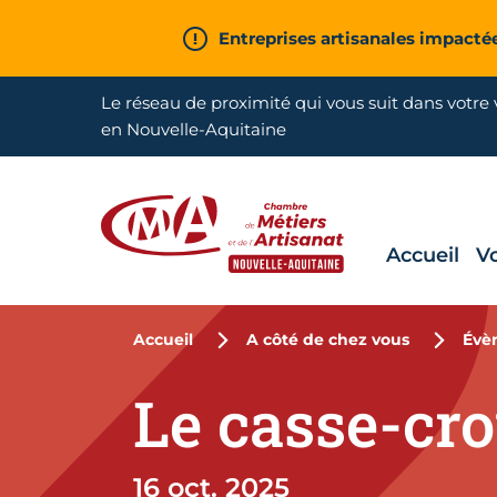
Aller en haut de page
Entreprises artisanales impacté
Le réseau de proximité qui vous suit dans votre v
en Nouvelle-Aquitaine
Accueil
V
CMA Nouvelle-Aquitaine
Accueil
A côté de chez vous
Évè
Le casse-cro
16 oct. 2025