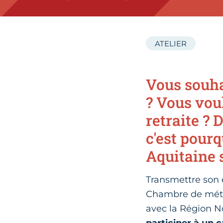
ATELIER
Vous souha
? Vous vou
retraite ?
c'est pour
Aquitaine s
Transmettre son e
Chambre de métie
avec la Région No
participer à un c