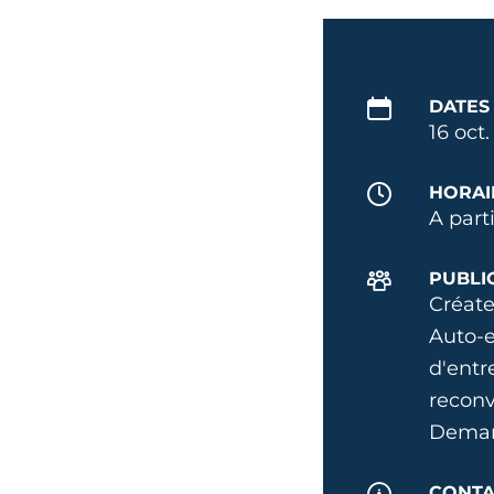
DATES
16 oct
HORAI
A part
PUBLI
Créate
Auto-e
d'entr
reconv
Deman
CONTA