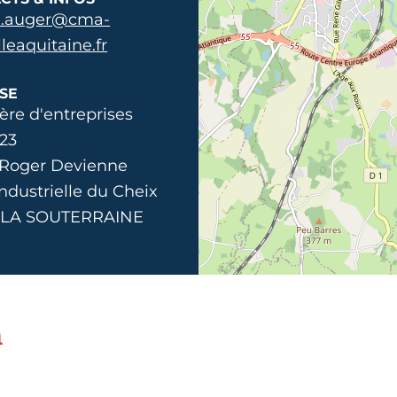
e.auger@cma-
leaquitaine.fr
SE
ère d'entreprises
23
 Roger Devienne
ndustrielle du Cheix
 LA SOUTERRAINE
n