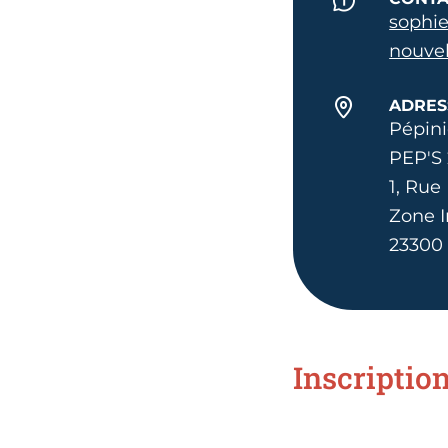
sophi
nouvel
ADRES
Pépini
PEP'S 
1, Rue
Zone I
23300
Inscriptio