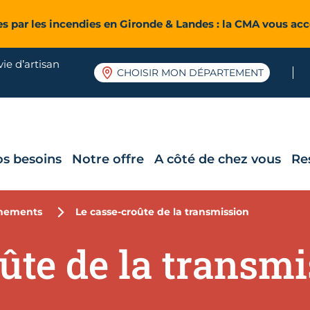
es par les incendies en Gironde & Landes : la CMA vous a
ie d’artisan
CHOISIR MON DÉPARTEMENT
os besoins
Notre offre
A côté de chez vous
Re
nements
Le casse-croûte de la transmission
ûte de la transm