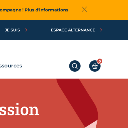
ccompagne !
Plus d'informations
Fermer
JE SUIS
ESPACE ALTERNANCE
0
ssources
RECHERCHER
MON PANIER
ission