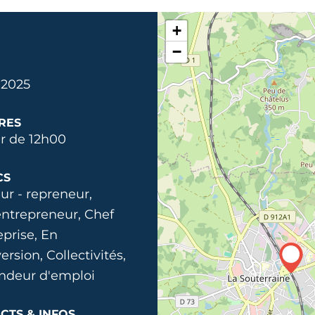
+
−
. 2025
RES
ir de 12h00
CS
ur - repreneur,
ntrepreneur, Chef
eprise, En
ersion, Collectivités,
deur d'emploi
CTS & INFOS