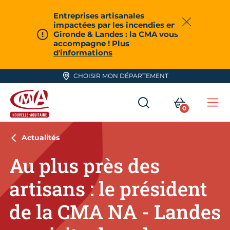
Aller en haut de page
Entreprises artisanales
impactées par les incendies en
Fermer
Gironde & Landes : la CMA vous
accompagne !
Plus
d'informations
CHOISIR MON DÉPARTEMENT
RECHERCHER
MON PA
0
Me
CMA Nouvelle-Aquitaine
Actualités
Au plus près des
artisans : le président
de la CMA NA - Landes