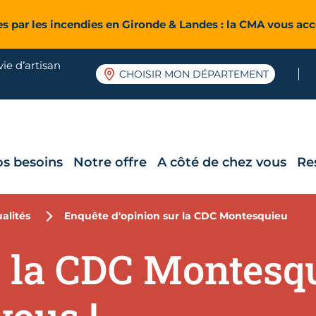
es par les incendies en Gironde & Landes : la CMA vous a
ie d’artisan
CHOISIR MON DÉPARTEMENT
os besoins
Notre offre
A côté de chez vous
Re
alités
Enquête d'opinion sur la CDC Montesquieu
 la CDC Montesqu