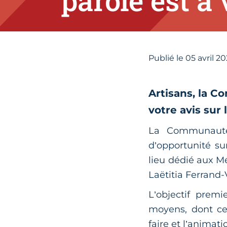
parole est à 
Publié le
05
avril 2
Artisans, la 
votre avis sur 
La Communauté
d’opportunité sur
lieu dédié aux Mé
Laëtitia Ferrand-
L’objectif premi
moyens, dont ceu
faire et l’animat