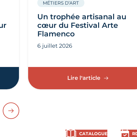
MÉTIERS D’ART
Un trophée artisanal au
ur
cœur du Festival Arte
Flamenco
6 juillet 2026
 l’Île : les métiers d'art sublimés sur l’Île de Vass
Un trophée a
Lire l’article
CÉDENT
SUIVANT
CATALOGUE
R