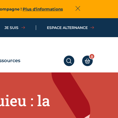
ccompagne !
Plus d'informations
Fermer
JE SUIS
ESPACE ALTERNANCE
0
ssources
RECHERCHER
MON PANIER
ieu : la