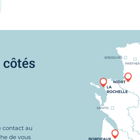
Nous trouver
 côtés
e contact au
che de vous