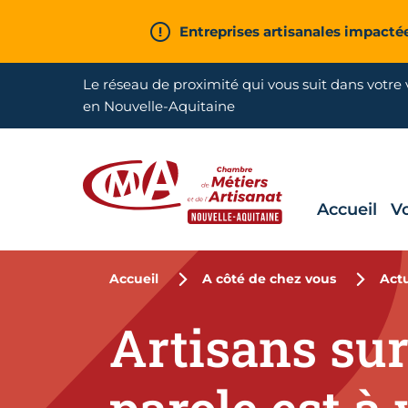
Aller en haut de page
Entreprises artisanales impacté
Le réseau de proximité qui vous suit dans votre v
en Nouvelle-Aquitaine
Accueil
V
CMA Nouvelle-Aquitaine
Accueil
A côté de chez vous
Actu
Artisans sur