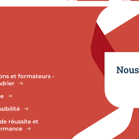
Nous
ons et formateurs -
drier
se
sibilité
de réussite et
ormance