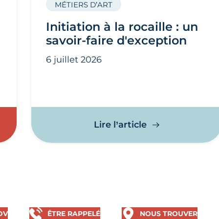
MÉTIERS D’ART
Initiation à la rocaille : un
savoir-faire d'exception
6 juillet 2026
ivière
rtisanal au cœur du Festival Arte Flamenco
Initiation à la r
Lire l’article
DV
ÊTRE RAPPELÉ
NOUS TROUVER