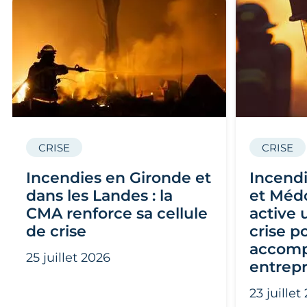
CRISE
CRISE
Incendies en Gironde et
Incendi
dans les Landes : la
et Médo
CMA renforce sa cellule
active 
de crise
crise p
accomp
25 juillet 2026
entrepr
23 juillet