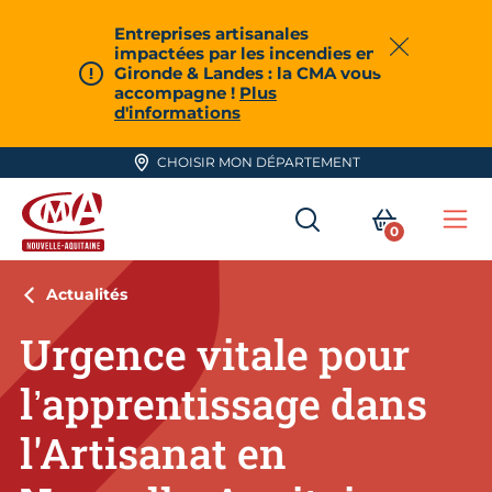
Aller en haut de page
Entreprises artisanales
impactées par les incendies en
Fermer
Gironde & Landes : la CMA vous
accompagne !
Plus
d'informations
CHOISIR MON DÉPARTEMENT
RECHERCHER
MON PA
0
Me
CMA Nouvelle-Aquitaine
Actualités
Urgence vitale pour
l’apprentissage dans
l'Artisanat en