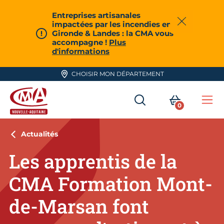
Aller en haut de page
Entreprises artisanales
impactées par les incendies en
Fermer
Gironde & Landes : la CMA vous
accompagne !
Plus
d'informations
CHOISIR MON DÉPARTEMENT
RECHERCHER
MON PA
0
Me
CMA Nouvelle-Aquitaine
Actualités
Les apprentis de la
CMA Formation Mont-
de-Marsan font