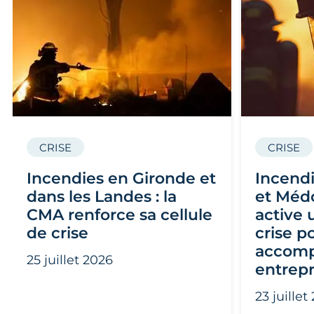
CRISE
CRISE
Incendies en Gironde et
Incendi
dans les Landes : la
et Médo
CMA renforce sa cellule
active 
de crise
crise p
accomp
25 juillet 2026
entrepr
23 juillet