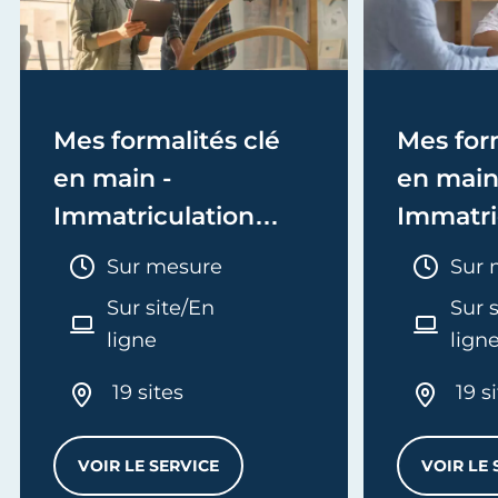
Mes formalités clé
Mes form
en main -
en main
Immatriculation
Immatri
(EI/Micro-entreprise
(société
Durée :
Duré
Sur mesure
Sur 
ou réel)
Sur site/En
Sur 
ligne
lign
19 sites
19 s
SERVICES
VOIR LE SERVICE
VOIR LE 
MES FORMALITÉS CLÉ EN MAIN - IMMATRI