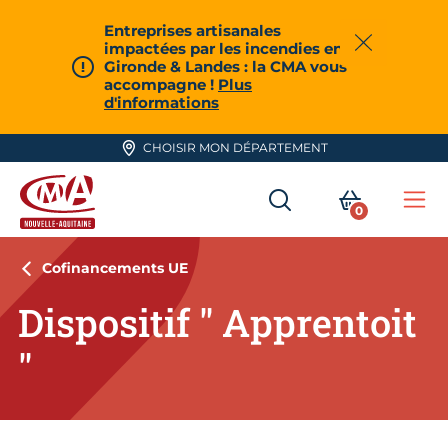
Aller en haut de page
Entreprises artisanales
impactées par les incendies en
Fermer
Gironde & Landes : la CMA vous
accompagne !
Plus
d'informations
CHOISIR MON DÉPARTEMENT
RECHERCHER
MON PA
0
Me
CMA Nouvelle-Aquitaine
Cofinancements UE
Dispositif " Apprentoit
"