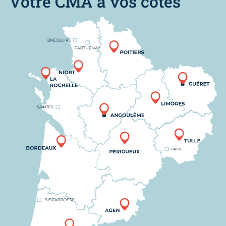
Votre CMA à vos côtés
Nous trouver