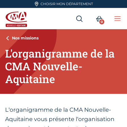
Aller en haut de page
CHOISIR MON DÉPARTEMENT
RECHERCHER
MON PA
0
Me
CMA Nouvelle-Aquitaine
Nos missions
L'organigramme de la
CMA Nouvelle-
Aquitaine
L’organigramme de la CMA Nouvelle-
Aquitaine vous présente l’organisation