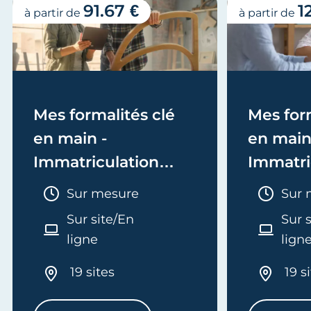
91.67 €
1
à partir de
à partir de
Mes formalités clé
Mes form
en main -
en main
Immatriculation
Immatri
(EI/Micro-entreprise
(société
Durée :
Duré
Sur mesure
Sur 
ou réel)
Sur site/En
Sur 
ligne
lign
19 sites
19 s
SERVICES