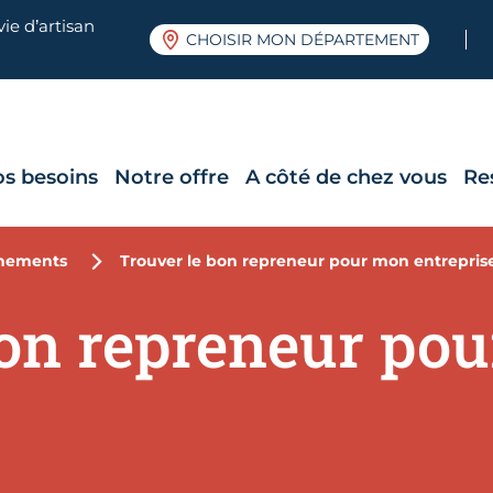
ie d’artisan
CHOISIR MON DÉPARTEMENT
os besoins
Notre offre
A côté de chez vous
Re
nements
Trouver le bon repreneur pour mon entrepris
bon repreneur po