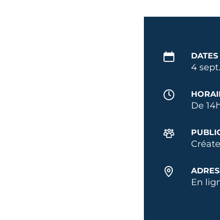
DATES
4 sept
HORAI
De 14h
PUBLI
Créate
ADRES
En lig