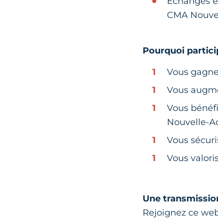
Échanges e
CMA Nouvel
Pourquoi partici
Vous gagne
Vous augme
Vous bénéf
Nouvelle-Aq
Vous sécuris
Vous valori
Une transmission
Rejoignez ce webi