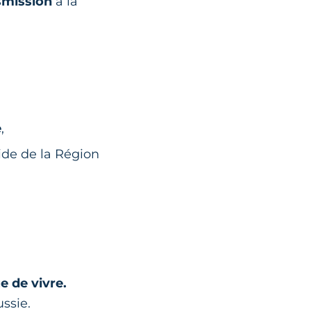
smission
à la
e
,
ide de la Région
e de vivre.
ussie.