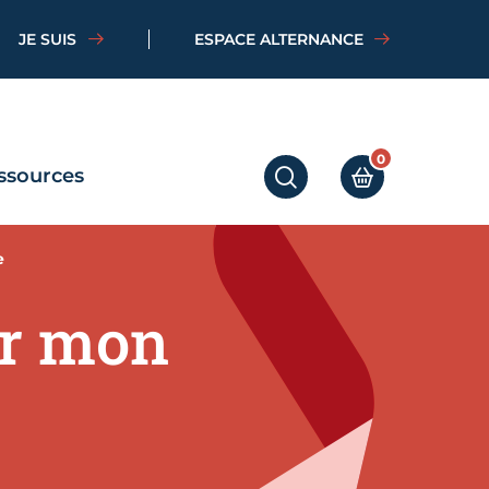
JE SUIS
ESPACE ALTERNANCE
0
ssources
RECHERCHER
MON PANIER
e
ur mon