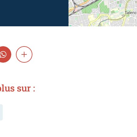
GRAM
WHATSAPP
SHOW MORE
lus sur :