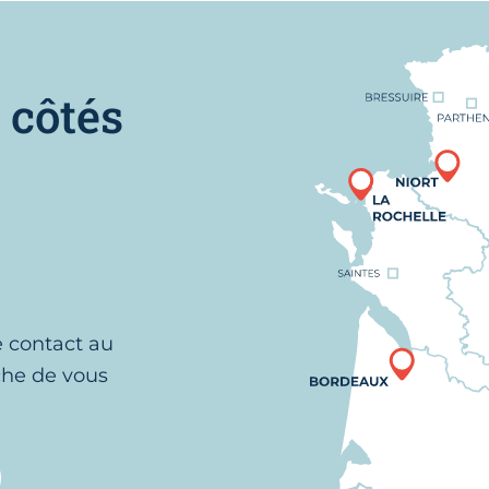
Nous trouver
 côtés
e contact au
che de vous