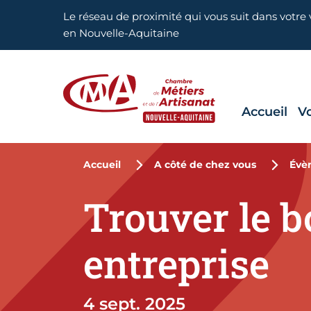
Aller en haut de page
Le réseau de proximité qui vous suit dans votre v
en Nouvelle-Aquitaine
Accueil
V
CMA Nouvelle-Aquitaine
Accueil
A côté de chez vous
Évè
Trouver le 
entreprise
4 sept. 2025