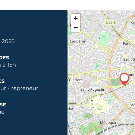
+
−
. 2025
RES
 à 15h
CS
ur - repreneur
SE
ne