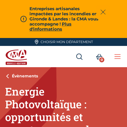
Aller en haut de page
Entreprises artisanales
impactées par les incendies en
Fermer
Gironde & Landes : la CMA vous
accompagne !
Plus
d'informations
CHOISIR MON DÉPARTEMENT
RECHERCHER
MON PA
0
Me
CMA Nouvelle-Aquitaine
Évènements
Energie
Photovoltaïque :
opportunités et