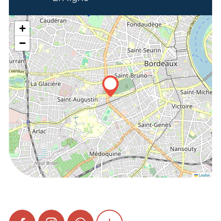
+
−
Leaflet