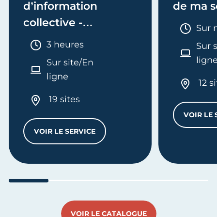
d’information
de ma s
collective -
Duré
Sur 
Entreprendre
Durée :
3 heures
Sur 
lign
Sur site/En
ligne
12 s
19 sites
VOIR LE 
VOIR LE SERVICE
RÉUNION D’INFORMATION COLLECTIVE -
Aller au slide 1
Aller au slide 2
Aller au slide 3
Aller au slide 4
Aller a
VOIR LE CATALOGUE