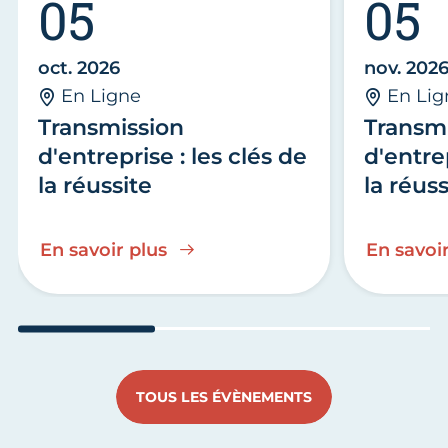
05
05
oct. 2026
nov. 202
En Ligne
En Lig
Transmission
Transm
d'entreprise : les clés de
d'entrep
la réussite
la réuss
En savoir plus
En savoir
Aller au slide 1
Aller au slide 2
Aller au s
TOUS LES ÉVÈNEMENTS