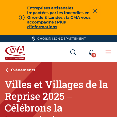
Aller en haut de page
Entreprises artisanales
impactées par les incendies en
Fermer
Gironde & Landes : la CMA vous
accompagne !
Plus
d'informations
CHOISIR MON DÉPARTEMENT
RECHERCHER
MON PA
0
Me
CMA Nouvelle-Aquitaine
Évènements
Villes et Villages de la
Reprise 2025 –
Célébrons la