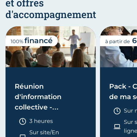
et offres
d'accompagnement
financé
6
100%
à partir de
Réunion
Pack - C
d’information
de ma s
collective -
Duré
Sur 
Entreprendre
Durée :
3 heures
Sur 
lign
Sur site/En