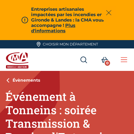
Aller en haut de page
Entreprises artisanales
impactées par les incendies en
Fermer
Gironde & Landes : la CMA vous
accompagne !
Plus
d'informations
CHOISIR MON DÉPARTEMENT
RECHERCHER
MON PA
0
Me
CMA Nouvelle-Aquitaine
Évènements
Événement à
Tonneins : soirée
Transmission &