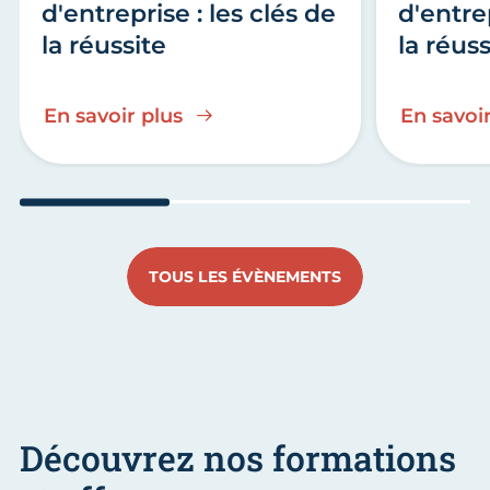
d'entreprise : les clés de
d'entrep
la réussite
la réuss
En savoir plus
En savoir
Aller au slide 1
Aller au slide 2
Aller au s
TOUS LES ÉVÈNEMENTS
Découvrez nos formations