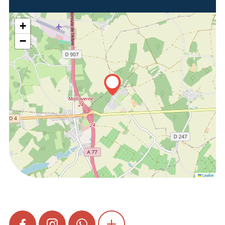
+
−
Leaflet