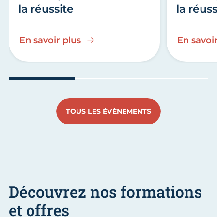
la réussite
la réuss
En savoir plus
En savoir
Aller au slide 1
Aller au slide 2
Aller au s
TOUS LES ÉVÈNEMENTS
Découvrez nos formations
et offres