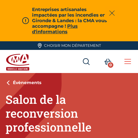
Aller en haut de page
Entreprises artisanales
impactées par les incendies en
Fermer
Gironde & Landes : la CMA vous
accompagne !
Plus
d'informations
CHOISIR MON DÉPARTEMENT
RECHERCHER
MON PA
0
Me
CMA Nouvelle-Aquitaine
Évènements
Salon de la
reconversion
professionnelle