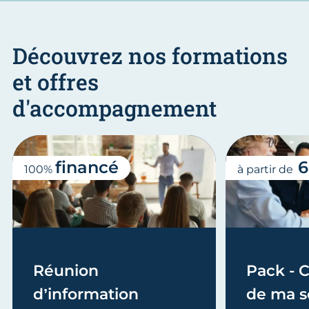
Découvrez nos formations
et offres
d'accompagnement
financé
6
100%
à partir de
Réunion
Pack - C
d’information
de ma s