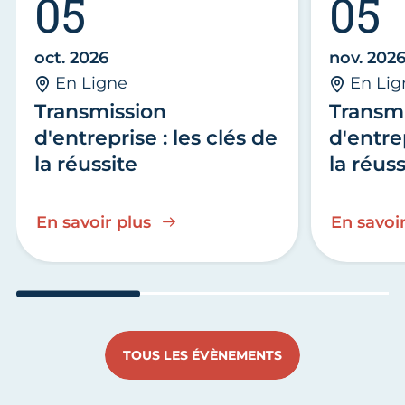
05
05
oct. 2026
nov. 202
En Ligne
En Lig
Transmission
Transm
d'entreprise : les clés de
d'entrep
la réussite
la réuss
En savoir plus
En savoir
Aller au slide 1
Aller au slide 2
Aller au s
TOUS LES ÉVÈNEMENTS