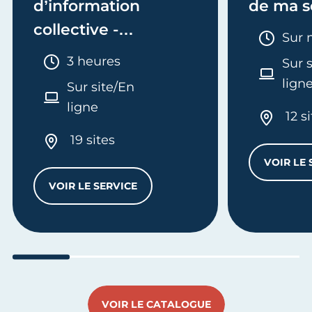
d’information
de ma s
collective -
Duré
Sur 
Entreprendre
Durée :
3 heures
Sur 
lign
Sur site/En
ligne
12 s
19 sites
VOIR LE 
VOIR LE SERVICE
RÉUNION D’INFORMATION COLLECTIVE -
Aller au slide 1
Aller au slide 2
Aller au slide 3
Aller au slide 4
Aller a
VOIR LE CATALOGUE