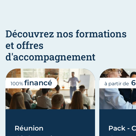
Découvrez nos formations
et offres
d'accompagnement
financé
6
100%
à partir de
Réunion
Pack - C