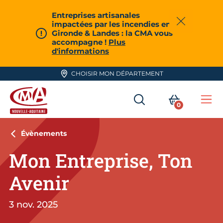
Aller en haut de page
Entreprises artisanales
impactées par les incendies en
Fermer
Gironde & Landes : la CMA vous
accompagne !
Plus
d'informations
CHOISIR MON DÉPARTEMENT
RECHERCHER
MON PA
0
Me
CMA Nouvelle-Aquitaine
Évènements
Mon Entreprise, Ton
Avenir
3 nov. 2025