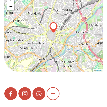
−
Leaflet
FACEBOOK
INSTAGRAM
WHATSAPP
SHOW MORE