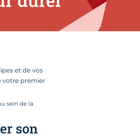
ur durer"
uipes et de vos
e votre premier
u sein de la
ver son