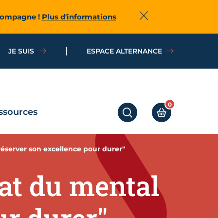
ccompagne !
Plus d'informations
Fermer
JE SUIS
ESPACE ALTERNANCE
0
ssources
RECHERCHER
MON PANIER
réserver son excellence pour durer"
nat du mental