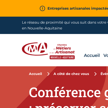
Aller en haut de page
Entreprises artisanales impacté
Le réseau de proximité qui vous suit dans votre v
en Nouvelle-Aquitaine
Accueil
V
CMA Nouvelle-Aquitaine
Accueil
A côté de chez vous
Évè
Conférence g