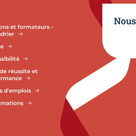
Nous
ons et formateurs -
drier
se
sibilité
de réussite et
ormance
s d'emplois
amations