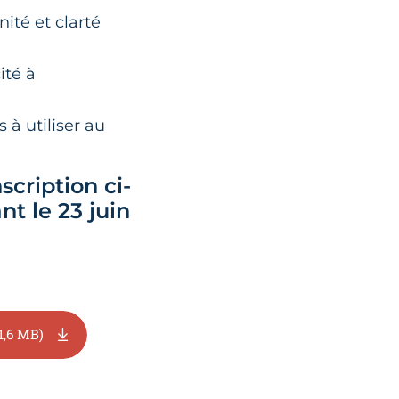
ité et clarté
ité à
 à utiliser au
scription ci-
t le 23 juin
1,6 MB)