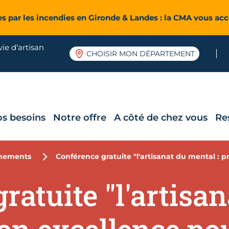
es par les incendies en Gironde & Landes : la CMA vous a
ie d’artisan
CHOISIR MON DÉPARTEMENT
os besoins
Notre offre
A côté de chez vous
Re
nements
Conférence gratuite "l'artisanat du mental : p
ratuite "l'artisa