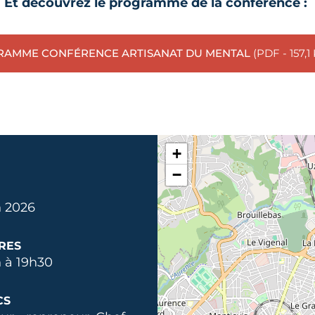
Et découvrez le programme de la conférence :
AMME CONFÉRENCE ARTISANAT DU MENTAL
(PDF - 157,1
+
−
n 2026
RES
 à 19h30
CS