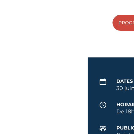
PROGR
DATES
30 jui
HORAI
De 18h
PUBLI