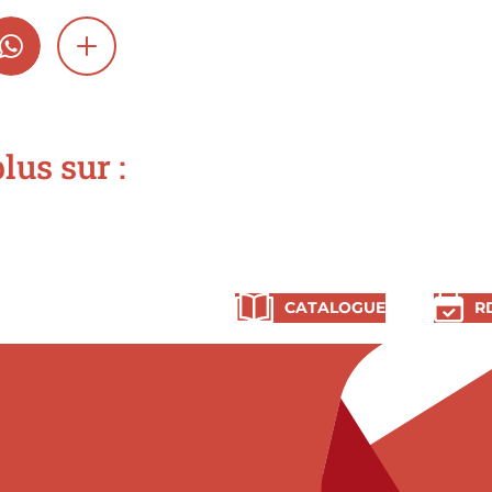
GRAM
WHATSAPP
SHOW MORE
lus sur :
CATALOGUE
R