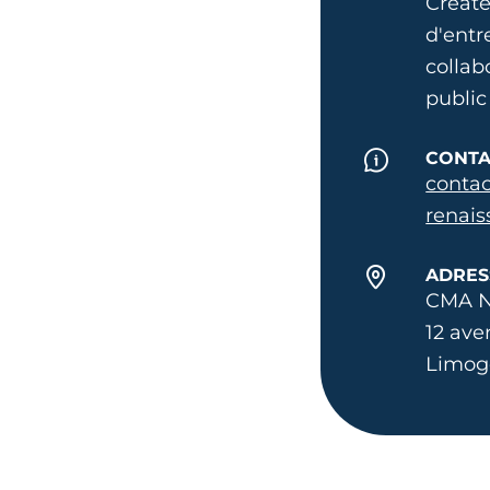
Créate
d'entr
collab
public
CONTA
conta
renais
ADRES
CMA N
12 ave
Limog