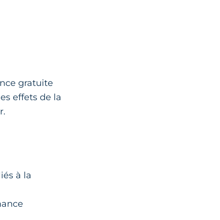
nce gratuite
s effets de la
r.
iés à la
rmance