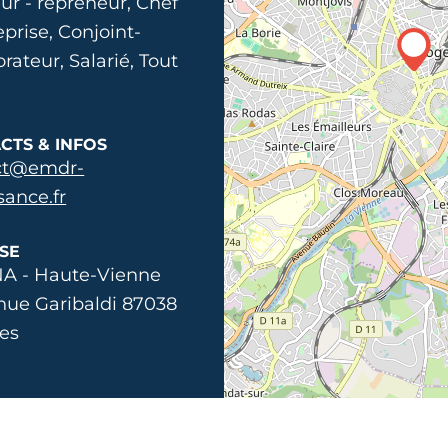
ur - repreneur, Chef
eprise, Conjoint-
orateur, Salarié, Tout
CTS & INFOS
ct@emdr-
sance.fr
SE
A - Haute-Vienne
nue Garibaldi 87038
es