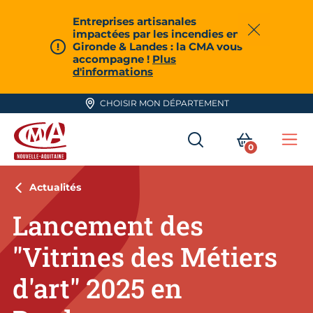
Aller en haut de page
Entreprises artisanales
impactées par les incendies en
Fermer
Gironde & Landes : la CMA vous
accompagne !
Plus
d'informations
CHOISIR MON DÉPARTEMENT
RECHERCHER
MON PA
0
Me
CMA Nouvelle-Aquitaine
Actualités
Lancement des
"Vitrines des Métiers
d'art" 2025 en