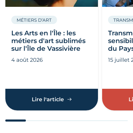
MÉTIERS D’ART
TRANSM
Les Arts en l’Île : les
Transmi
métiers d'art sublimés
sensibi
sur l’Île de Vassivière
du Pay
4 août 2026
15 juillet
Les Arts en l’Île : les méti
Lire l’article
L
Aller au slide 1
Aller au slide 2
Aller au slide 3
Aller au slide 4
Aller au slide
Aller 