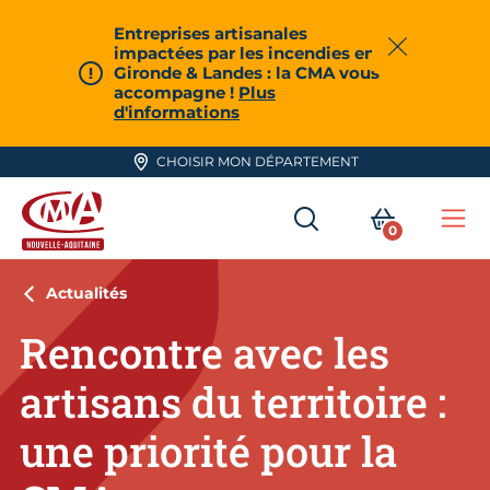
Aller en haut de page
Entreprises artisanales
impactées par les incendies en
Fermer
Gironde & Landes : la CMA vous
accompagne !
Plus
d'informations
CHOISIR MON DÉPARTEMENT
RECHERCHER
MON PA
0
Me
CMA Nouvelle-Aquitaine
Actualités
Rencontre avec les
artisans du territoire :
une priorité pour la