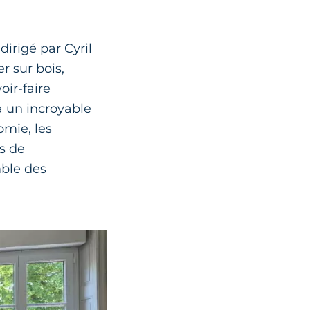
, dirigé par Cyril
r sur bois,
oir-faire
a un incroyable
mie, les
ts de
mble des