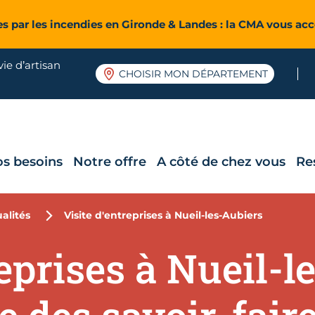
es par les incendies en Gironde & Landes : la CMA vous a
ie d’artisan
CHOISIR MON DÉPARTEMENT
os besoins
Notre offre
A côté de chez vous
Re
alités
Visite d'entreprises à Nueil-les-Aubiers
eprises à Nueil-l