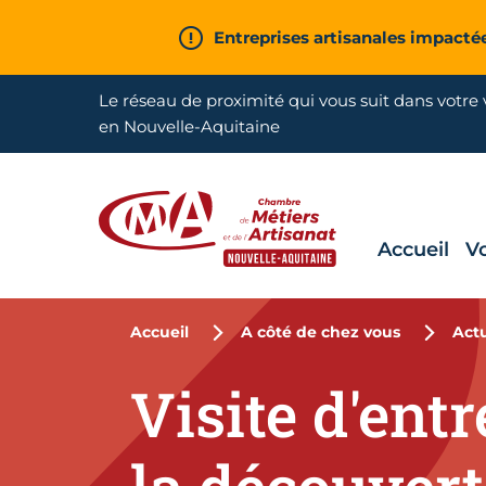
Aller en haut de page
Entreprises artisanales impacté
Le réseau de proximité qui vous suit dans votre v
en Nouvelle-Aquitaine
Accueil
V
CMA Nouvelle-Aquitaine
Accueil
A côté de chez vous
Actu
Visite d'entr