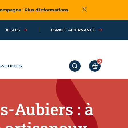
ccompagne !
Plus d'informations
Fermer
JE SUIS
ESPACE ALTERNANCE
0
ssources
RECHERCHER
MON PANIER
es-Aubiers : à