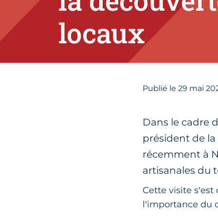
la découvert
locaux
Publié le
29
mai 20
Dans le cadre de
président de la
récemment à Nue
artisanales du t
Cette visite s’es
l’importance du d