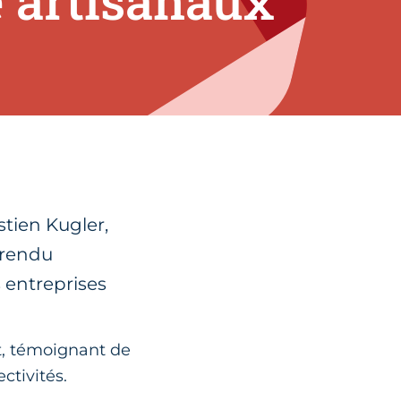
e artisanaux
stien Kugler,
 rendu
s entreprises
t, témoignant de
ctivités.