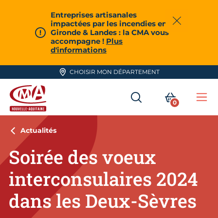
Aller en haut de page
Entreprises artisanales
impactées par les incendies en
Fermer
Gironde & Landes : la CMA vous
accompagne !
Plus
d'informations
CHOISIR MON DÉPARTEMENT
RECHERCHER
MON PA
0
Me
CMA Nouvelle-Aquitaine
Actualités
Soirée des voeux
interconsulaires 2024
dans les Deux-Sèvres