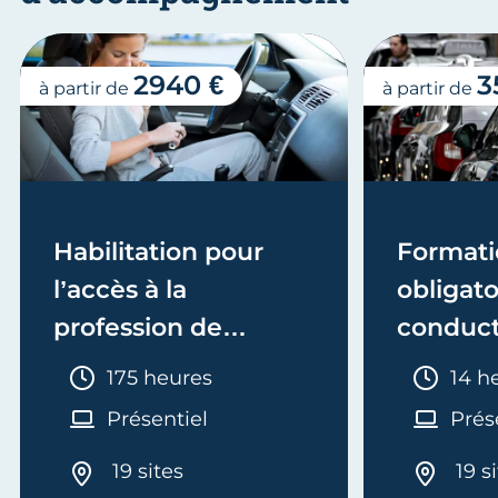
2940 €
3
à partir de
à partir de
Habilitation pour
Formati
l’accès à la
obligato
profession de
conduct
conducteur de taxi
Durée :
Duré
175 heures
14 h
Présentiel
Prés
19 sites
19 s