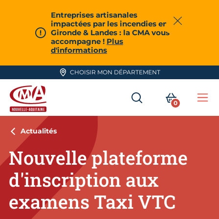
Aller en haut de page
Entreprises artisanales
impactées par les incendies en
Fermer
Gironde & Landes : la CMA vous
accompagne !
Plus
d'informations
CHOISIR MON DÉPARTEMENT
RECHERCHER
MON PA
0
Me
CMA Nouvelle-Aquitaine
Actualités
Nouvelle plateforme
d'inscription aux
examens Taxi VTC