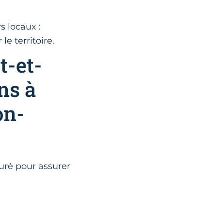
s locaux :
le territoire.
t-et-
ns à
on-
uré pour assurer