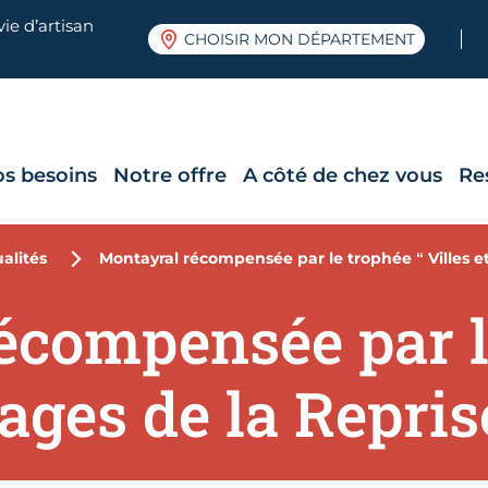
ie d’artisan
CHOISIR MON DÉPARTEMENT
os besoins
Notre offre
A côté de chez vous
Re
alités
Montayral récompensée par le trophée “ Villes et 
écompensée par le
lages de la Repris