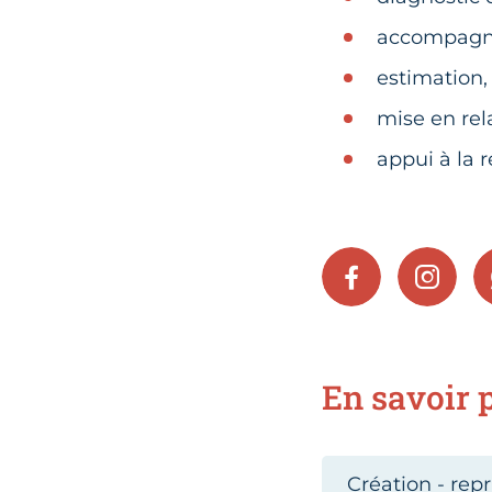
accompagne
estimation,
mise en rel
appui à la 
FACEBOOK
INSTA
En savoir p
Création - repr