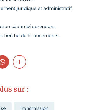
ment juridique et administratif,
ation cédants/repreneurs,
recherche de financements.
GRAM
WHATSAPP
SHOW MORE
lus sur :
ise
Transmission