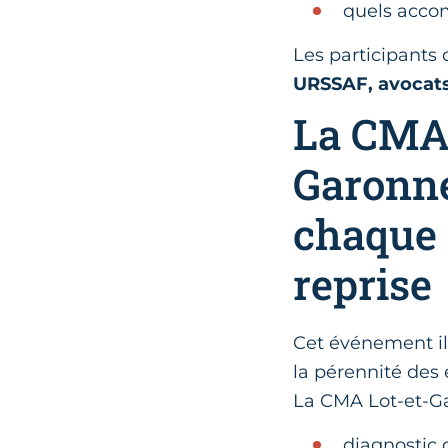
quels acco
Les participants 
URSSAF, avocats
La CMA 
Garonne
chaque 
reprise
Cet événement il
la pérennité des 
La CMA Lot-et-Ga
diagnostic 