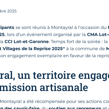
re 2025
cipants
se sont réunis à Montayral à l’occasion du
25
, lors d’un événement organisé par la
CMA Lot-
 la
CCI Lot-et-Garonne
. Temps fort de la soirée : l
t Villages de la Reprise 2025”
à la commune de
M
son engagement exemplaire en faveur de la repris
al, un territoire engag
smission artisanale
ontayral a été récompensée pour ses actions con
n des savoir-faire
, du
soutien aux repreneurs
et