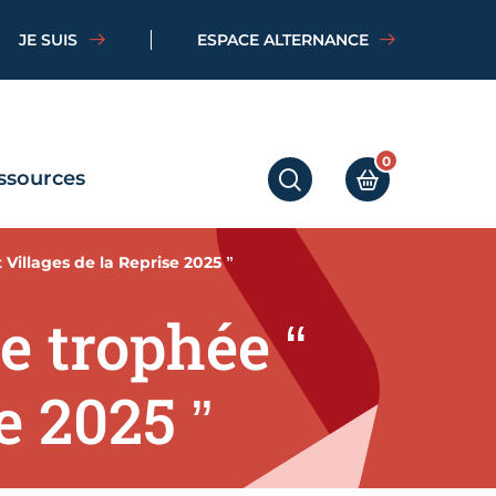
JE SUIS
ESPACE ALTERNANCE
0
ssources
RECHERCHER
MON PANIER
Villages de la Reprise 2025 ”
 trophée “
e 2025 ”