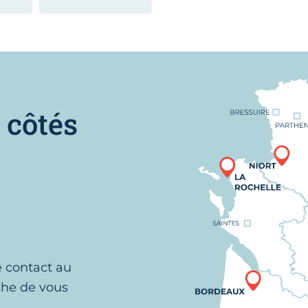
Nous trouver
 côtés
e contact au
che de vous