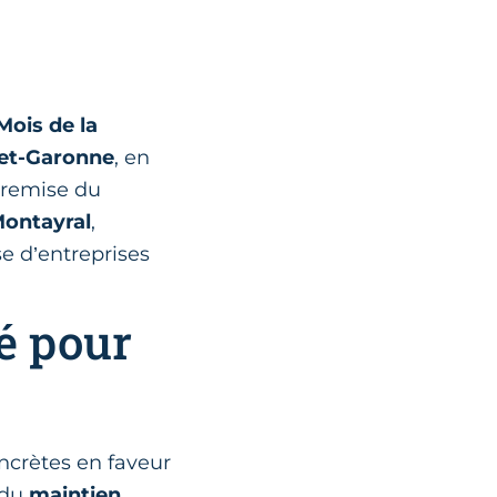
Mois de la
et-Garonne
, en
a remise du
ontayral
,
e d’entreprises
é pour
crètes en faveur
 du
maintien