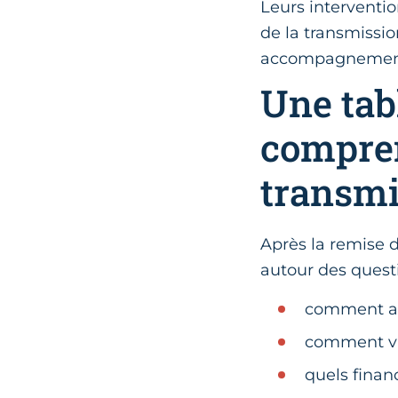
Leurs interventio
de la transmissio
accompagnement
Une tab
compren
transmi
Après la remise 
autour des questi
comment ant
comment val
quels finan