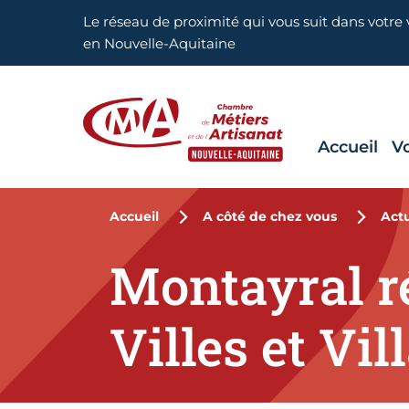
Aller en haut de page
Le réseau de proximité qui vous suit dans votre v
en Nouvelle-Aquitaine
Accueil
V
CMA Nouvelle-Aquitaine
Accueil
A côté de chez vous
Actu
Montayral r
Villes et Vil