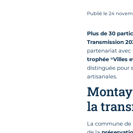
Publié le
24
novemb
Plus de 30 parti
Transmission 20
partenariat avec
trophée “Villes e
distinguée pour 
artisanales.
Montayr
la tran
La commune de M
de la
préservatio