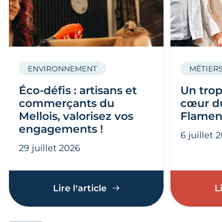
ENVIRONNEMENT
MÉTIERS
Éco-défis : artisans et
Un trop
commerçants du
cœur du
Mellois, valorisez vos
Flamen
engagements !
6 juillet 
29 juillet 2026
Éco-défis : artisans et c
Lire l’article
L