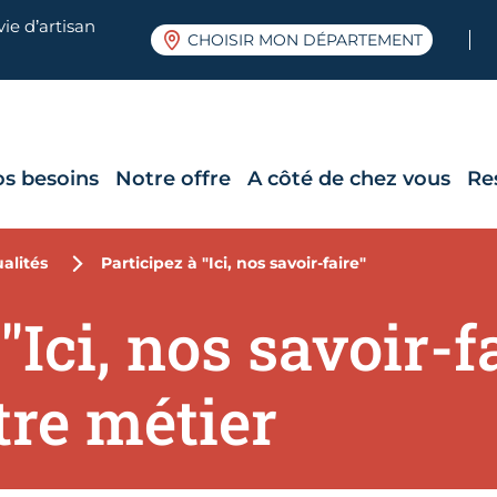
ie d’artisan
CHOISIR MON DÉPARTEMENT
os besoins
Notre offre
A côté de chez vous
Re
alités
Participez à "Ici, nos savoir-faire"
"Ici, nos savoir-fa
tre métier