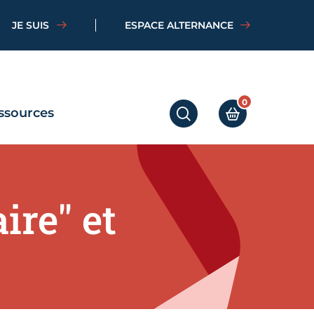
JE SUIS
ESPACE ALTERNANCE
0
ssources
RECHERCHER
MON PANIER
ire" et