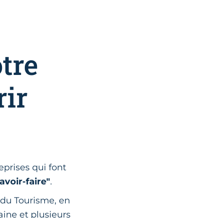
tre
rir
eprises qui font
savoir-faire"
.
 du Tourisme, en
ine et plusieurs