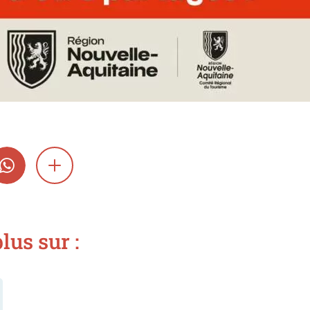
GRAM
WHATSAPP
SHOW MORE
lus sur :