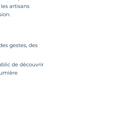
les artisans
sion.
 des gestes, des
blic de découvrir
lumière