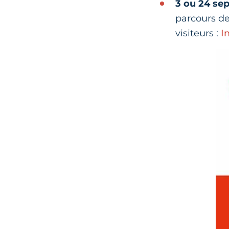
3 ou 24 se
parcours de 
visiteurs :
I