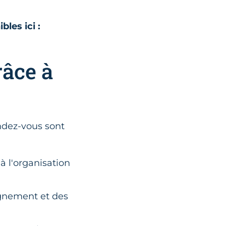
bles ici :
râce à
endez-vous sont
à l'organisation
agnement et des