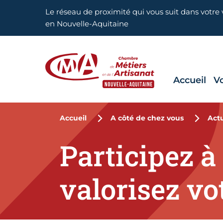
Aller en haut de page
Le réseau de proximité qui vous suit dans votre v
en Nouvelle-Aquitaine
Accueil
V
CMA Nouvelle-Aquitaine
Accueil
A côté de chez vous
Actu
Participez à 
valorisez vo