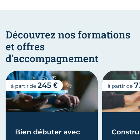
Découvrez nos formations
et offres
d'accompagnement
245 €
7
à partir de
à partir de
Bien débuter avec
Construi