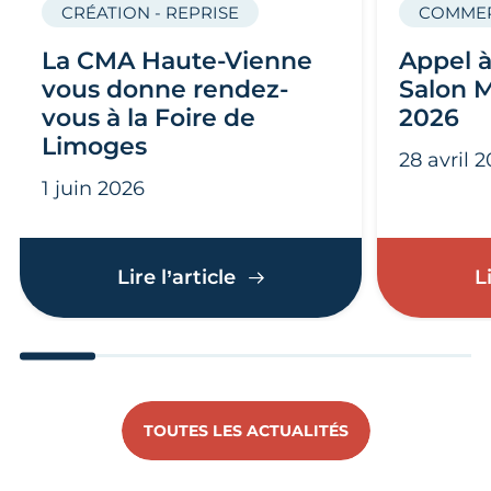
CRÉATION - REPRISE
COMMER
La CMA Haute-Vienne
Appel à
vous donne rendez-
Salon 
vous à la Foire de
2026
Limoges
28 avril 
1 juin 2026
La CMA Haute-Vienne vou
Lire l’article
L
Aller au slide 1
Aller au slide 2
Aller au slide 3
Aller au slide 4
Aller au slide
Aller 
TOUTES LES ACTUALITÉS