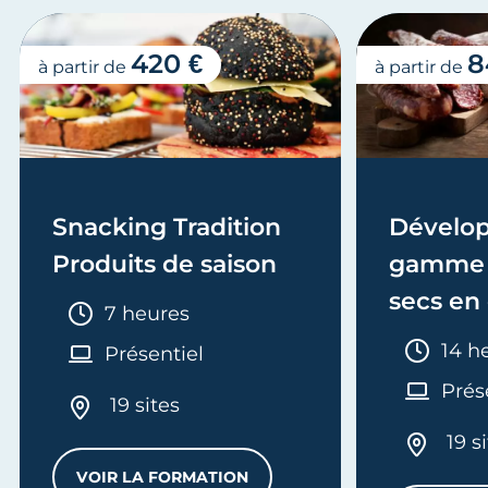
420 €
8
à partir de
à partir de
Snacking Tradition
Dévelop
Produits de saison
gamme 
secs en
Durée :
7 heures
Duré
14 h
Présentiel
Prés
19 sites
19 s
VOIR LA FORMATION
 SALÉES
SNACKING TRADITION PRODUITS DE SA