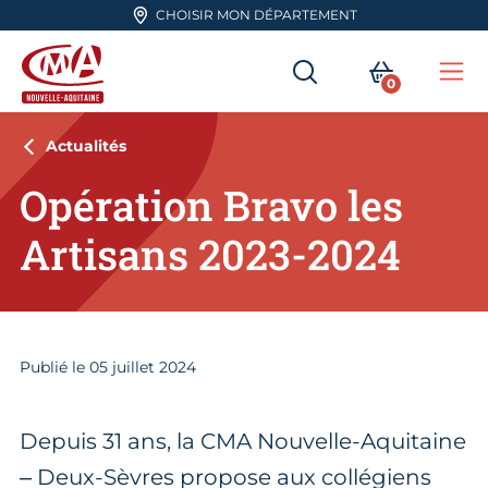
Aller en haut de page
CHOISIR MON DÉPARTEMENT
RECHERCHER
MON PA
0
Me
CMA Nouvelle-Aquitaine
Actualités
Opération Bravo les
Artisans 2023-2024
Publié le
05
juillet 2024
Depuis 31 ans, la CMA Nouvelle-Aquitaine
– Deux-Sèvres propose aux collégiens