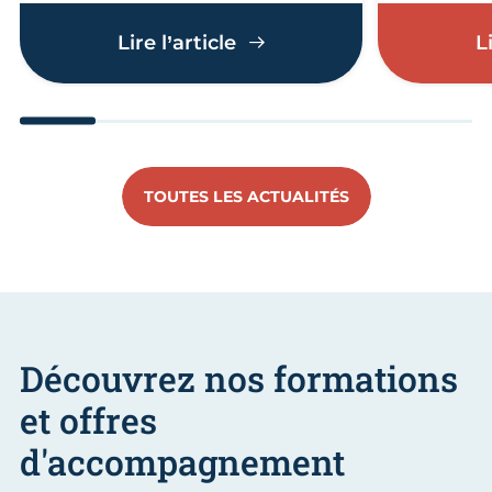
Notre magazine L'Artisan
Lire l’article
L
Aller au slide 1
Aller au slide 2
Aller au slide 3
Aller au slide 4
Aller au slide
Aller 
TOUTES LES ACTUALITÉS
Découvrez nos formations
et offres
d'accompagnement