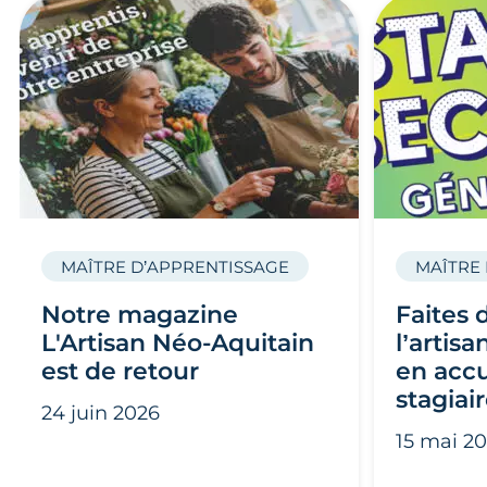
MAÎTRE D’APPRENTISSAGE
MAÎTRE
Notre magazine
Faites 
L'Artisan Néo-Aquitain
l’artis
est de retour
en accu
stagiair
24 juin 2026
15 mai 2