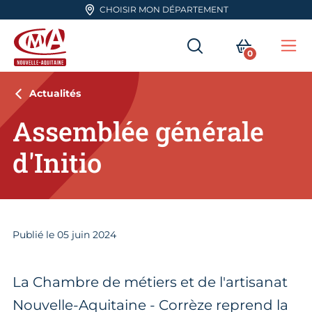
Aller en haut de page
CHOISIR MON DÉPARTEMENT
RECHERCHER
MON PA
0
Me
CMA Nouvelle-Aquitaine
Actualités
Assemblée générale
d'Initio
Publié le
05
juin 2024
La Chambre de métiers et de l'artisanat
Nouvelle-Aquitaine - Corrèze reprend la