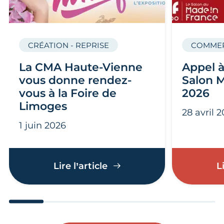
CRÉATION - REPRISE
COMMER
La CMA Haute-Vienne
Appel à
vous donne rendez-
Salon 
vous à la Foire de
2026
Limoges
28 avril 
1 juin 2026
La CMA Haute-Vienne vou
Lire l’article
L
Aller au slide 1
Aller au slide 2
Aller au slide 3
Aller au slide 4
Aller au slide
Aller 