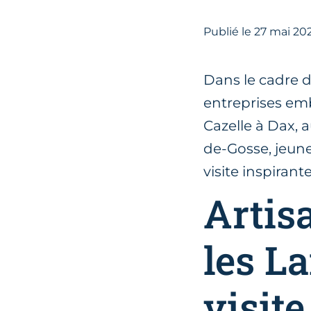
Publié le
27
mai 20
Dans le cadre d
entreprises emb
Cazelle à Dax, a
de-Gosse, jeun
visite inspirant
Artis
les La
visit