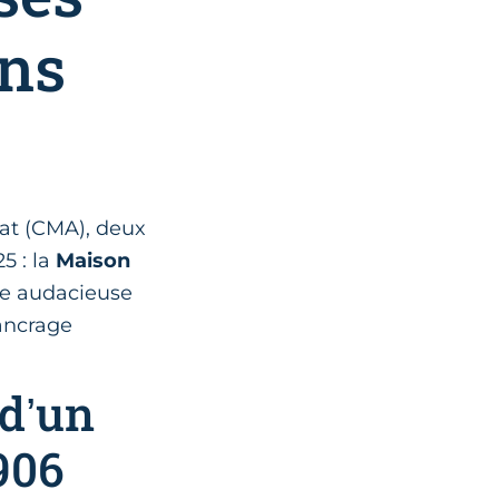
ans
nat (CMA), deux
5 : la
Maison
ie audacieuse
’ancrage
 d’un
906