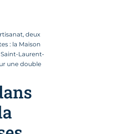
rtisanat, deux
es : la Maison
à Saint-Laurent-
sur une double
dans
la
ses