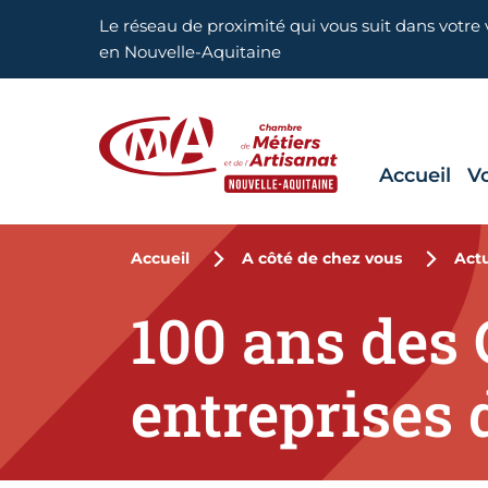
Aller en haut de page
Le réseau de proximité qui vous suit dans votre v
en Nouvelle-Aquitaine
Accueil
V
CMA Nouvelle-Aquitaine
Accueil
A côté de chez vous
Actu
100 ans des
entreprises