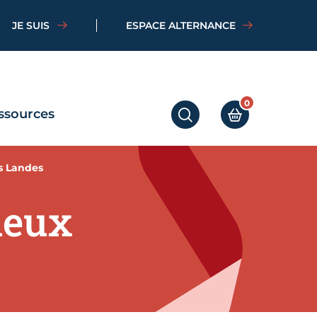
JE SUIS
ESPACE ALTERNANCE
0
ssources
RECHERCHER
MON PANIER
s Landes
deux