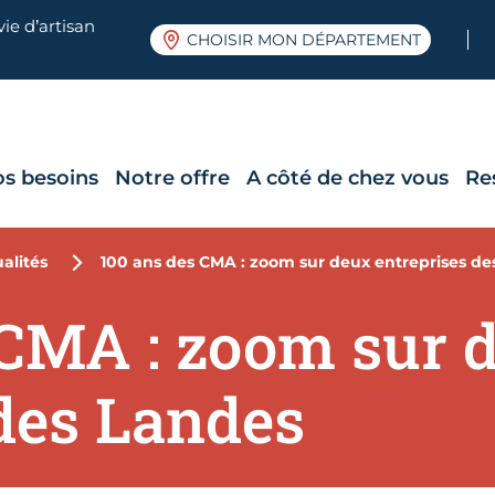
ie d’artisan
CHOISIR MON DÉPARTEMENT
os besoins
Notre offre
A côté de chez vous
Re
alités
100 ans des CMA : zoom sur deux entreprises de
 CMA : zoom sur 
 des Landes