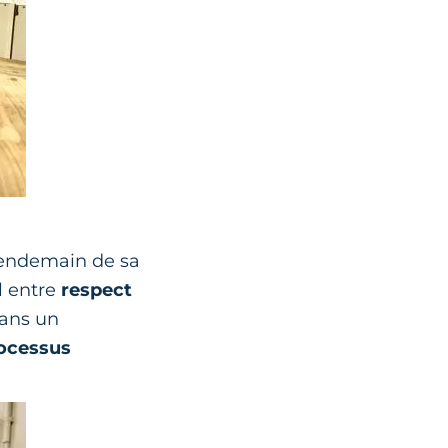
 lendemain de sa
l entre
respect
dans un
ocessus