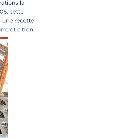
ations la
06, cette
s une recette
re et citron.