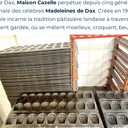
de Dax,
Maison Cazelle
perpétue depuis cinq génér
anale des célèbres
Madeleines de Dax
. Créée en 19
ale incarne la tradition pâtissière landaise à traver
ent gardée, où se mêlent moelleux, croquant, beur